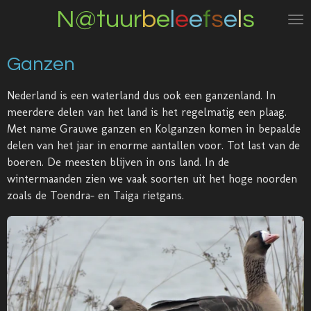
N@tuur
b
e
l
e
e
f
s
e
l
s
Ga
direct
naar
Ganzen
de
hoofdinhoud
Nederland is een waterland dus ook een ganzenland. In
meerdere delen van het land is het regelmatig een plaag.
Met name Grauwe ganzen en Kolganzen komen in bepaalde
delen van het jaar in enorme aantallen voor. Tot last van de
boeren. De meesten blijven in ons land. In de
wintermaanden zien we vaak soorten uit het hoge noorden
zoals de Toendra- en Taiga rietgans.