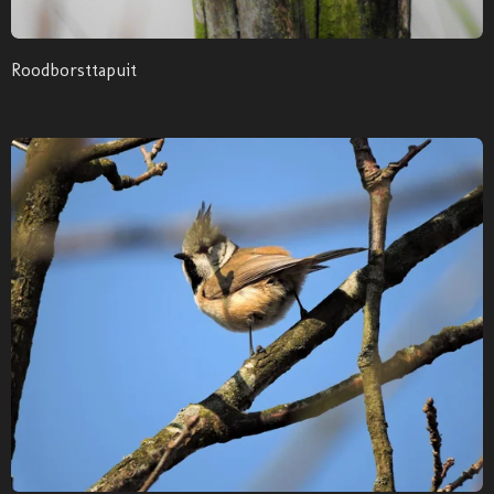
Roodborsttapuit