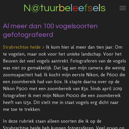
N@tuur
b
e
l
e
e
f
s
e
l
s
Ga
direct
naar
Al meer dan 100 vogelsoorten
de
hoofdinhoud
gefotografeerd
Strabrechtse heide >
Ik kom hier al meer dan tien jaar. Om
te vogelen, maar ook voor het unieke landschap. Voor het
Beuven dat veel vogels aantrekt. Fotograferen van de vogels
was niet zo gemakkelijk. Dat lag aan mijn camera. die weinig
zoomcapaciteit had. Ik kocht mijn eerste Nikon, de P600 die
een zoombereik had van 60x. Ik stapte daarna over op de
Nikon P900 met een zoombereik van 83x. Sinds april 2019
fotografeer ik met mijn Nikon P1000 die een zoombereik
heeft van 125x. Dit stelt me in staat vogels erg dicht naar
me toe te trekken.
In deze rubriek staan alleen soorten die ik op de
Strabrechtse heide heb kunnen fotograferen. Veel ervan op