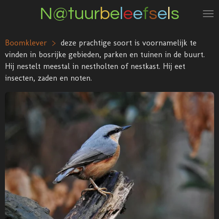
N@tuur
b
e
l
e
e
f
s
e
l
s
Ga
direct
naar
Boomklever >
deze prachtige soort is voornamelijk te
de
vinden in bosrijke gebieden, parken en tuinen in de buurt.
hoofdinhoud
Hij nestelt meestal in nestholten of nestkast. Hij eet
insecten, zaden en noten.