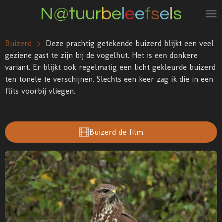
N@tuur
b
e
l
e
e
f
s
e
l
s
Ga
direct
naar
Buizerd >
Deze prachtig getekende buizerd blijkt een veel
de
geziene gast te zijn bij de vogelhut. Het is een donkere
hoofdinhoud
variant. Er blijkt ook regelmatig een licht gekleurde buizerd
ten tonele te verschijnen. Slechts een keer zag ik die in een
flits voorbij vliegen.
Buizerd de film