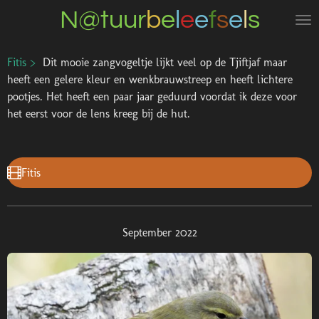
N@tuur
b
e
l
e
e
f
s
e
l
s
Ga
direct
naar
Fitis >
Dit mooie zangvogeltje lijkt veel op de Tjiftjaf maar
de
heeft een gelere kleur en wenkbrauwstreep en heeft lichtere
hoofdinhoud
pootjes. Het heeft een paar jaar geduurd voordat ik deze voor
het eerst voor de lens kreeg bij de hut.
Fitis
September 2022