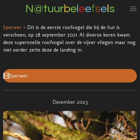
N@tuur
b
e
l
e
e
f
s
e
l
s
Ga
direct
naar
Sperwer >
Dit is de eerste roofvogel die bij de hut is
de
verscheen, op 28 september 2021. Al diverse keren kwam
hoofdinhoud
deze supersnelle roofvogel over de vijver vliegen maar nog
niet eerder zette deze de landing in.
Sperwer
December 2023