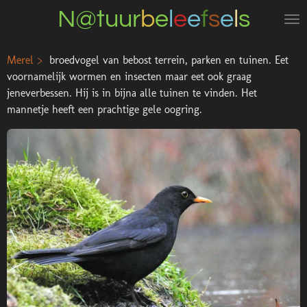
N@tuur
b
e
l
e
e
f
s
e
l
s
Ga
direct
naar
Merel >
broedvogel van bebost terrein, parken en tuinen. Eet
de
voornamelijk wormen en insecten maar eet ook graag
hoofdinhoud
jeneverbessen. Hij is in bijna alle tuinen te vinden. Het
mannetje heeft een prachtige gele oogring.