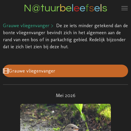
N@tuur
b
e
l
e
e
f
s
e
l
s
Ga
direct
naar
Grauwe vliegenvanger >
De ze iets minder getekend dan de
de
bonte vliegenvanger bevindt zich in het algemeen aan de
hoofdinhoud
rand van een bos of in parkachtig gebied. Redelijk bijzonder
dat ie zich liet zien bij deze hut.
Grauwe vliegenvanger
Mei 2026