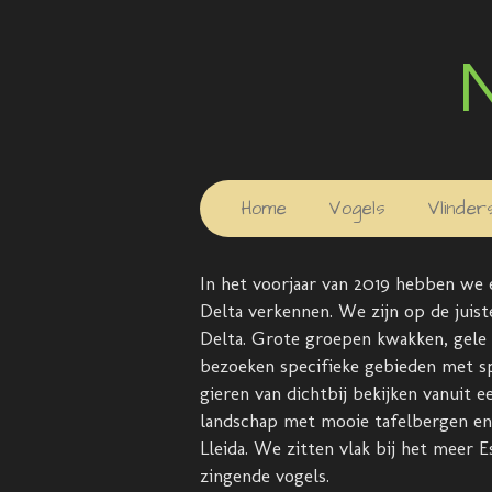
Ga
direct
naar
de
hoofdinhoud
Home
Vogels
Vlinder
In het voorjaar van 2019 hebben we 
Delta
verkennen. We zijn op de juiste
Delta. Grote groepen kwakken, gele k
bezoeken specifieke gebieden met sp
gieren van dichtbij bekijken vanuit
landschap met mooie tafelbergen en 
Lleida. We zitten vlak bij
het meer Es
zingende vogels.