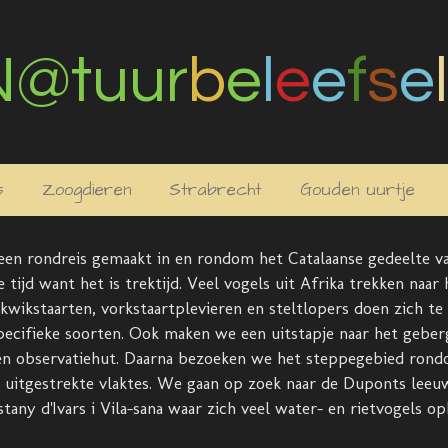
N@tuur
b
e
l
e
e
f
s
e
l
s
Zoogdieren
Strabrecht
Gouden uurtje
een rondreis gemaakt in en rondom het Catalaanse gedeelte va
 tijd want het is trektijd. Veel vogels uit Afrika trekken naar
wikstaarten, vorkstaartplevieren en steltlopers doen zich te 
ecifieke soorten. Ook maken we een uitstapje naar het gebergt
 een observatiehut. Daarna bezoeken we het
steppegebied
ron
uitgestrekte vlaktes. We gaan op zoek naar de Duponts leeuwe
tany d'Ivars i Vila-sana waar zich veel water- en rietvogels 