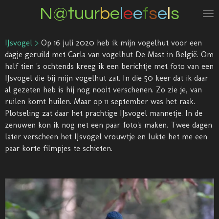
N@tuur
b
e
l
e
e
f
s
e
l
s
Ga
direct
naar
IJsvogel >
Op 16 juli 2020 heb ik mijn vogelhut voor een
de
dagje geruild met Carla van vogelhut De Mast in België. Om
hoofdinhoud
half tien 's ochtends kreeg ik een berichtje met foto van een
IJsvogel die bij mijn vogelhut zat. In die 50 keer dat ik daar
al gezeten heb is hij nog nooit verschenen. Zo zie je, van
ruilen komt huilen. Maar op 11 september was het raak.
Plotseling zat daar het prachtige IJsvogel mannetje. In de
zenuwen kon ik nog net een paar foto's maken. Twee dagen
later verscheen het IJsvogel vrouwtje en lukte het me een
paar korte filmpjes te schieten.