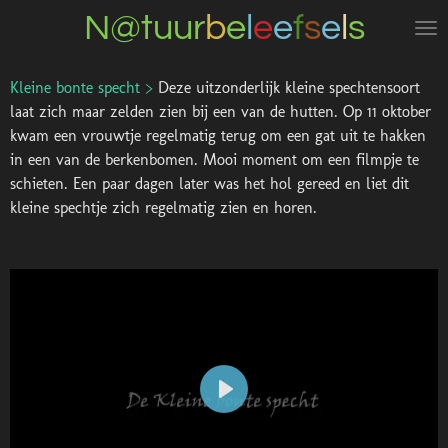
N@tuur
b
e
l
e
e
f
s
e
l
s
Ga
direct
naar
Kleine bonte specht >
Deze uitzonderlijk kleine spechtensoort
de
laat zich maar zelden zien bij een van de hutten. Op 11 oktober
hoofdinhoud
kwam een vrouwtje regelmatig terug om een gat uit te hakken
in een van de berkenbomen. Mooi moment om een filmpje te
schieten. Een paar dagen later was het hol gereed en liet dit
kleine spechtje zich regelmatig zien en horen.
P
l