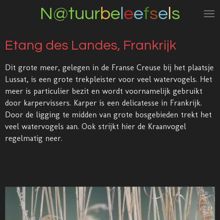
N@tuur
b
e
l
e
e
f
s
e
l
s
Ga
direct
naar
Etang des Landes, Frankrijk
de
hoofdinhoud
Dit grote meer, gelegen in de Franse Creuse bij het plaatsje
Lussat, is een grote trekpleister voor veel watervogels. Het
meer is particulier bezit en wordt voornamelijk gebruikt
door karpervissers. Karper is een delicatesse in Frankrijk.
Door de ligging te midden van grote bosgebieden trekt het
veel watervogels aan. Ook strijkt hier de Kraanvogel
regelmatig neer.