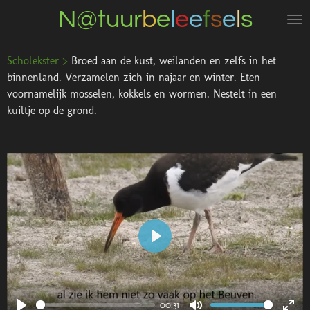
N@tuur
b
e
l
e
e
f
s
e
l
s
Ga
direct
naar
Scholekster >
Broed aan de kust, weilanden en zelfs in het
de
binnenland. Verzamelen zich in najaar en winter. Eten
hoofdinhoud
voornamelijk mosselen, kokkels en wormen. Nestelt in een
kuiltje op de grond.
P
l
a
00:31
y