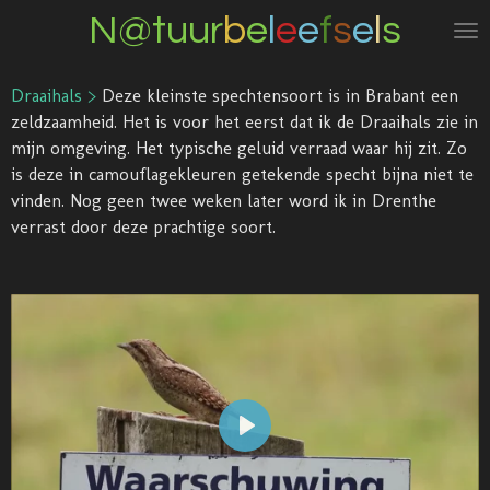
N@tuur
b
e
l
e
e
f
s
e
l
s
Ga
direct
naar
Draaihals >
Deze kleinste spechtensoort is in Brabant een
de
zeldzaamheid. Het is voor het eerst dat ik de Draaihals zie in
hoofdinhoud
mijn omgeving. Het typische geluid verraad waar hij zit. Zo
is deze in camouflagekleuren getekende specht bijna niet te
vinden. Nog geen twee weken later word ik in Drenthe
verrast door deze prachtige soort.
P
l