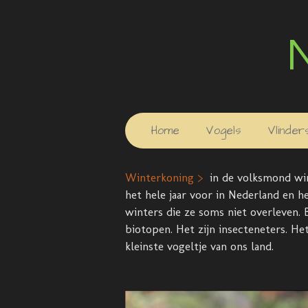
Ga
direct
naar
de
hoofdinhoud
Home
Vogels
Vlinder
Winterkoning >
in de volksmond wi
het hele jaar voor in Nederland en 
winters die ze soms niet overleven. 
biotopen. Het zijn insecteneters. He
kleinste vogeltje van ons land.