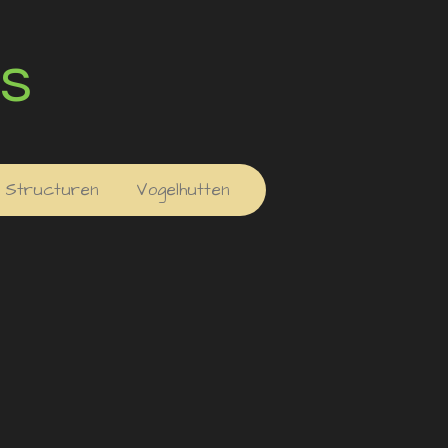
s
Structuren
Vogelhutten