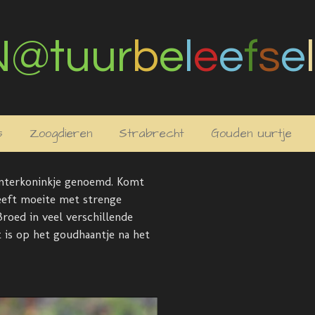
N@tuur
b
e
l
e
e
f
s
e
l
s
Zoogdieren
Strabrecht
Gouden uurtje
nterkoninkje genoemd. Komt
heeft moeite met strenge
Broed in veel verschillende
t is op het goudhaantje na het