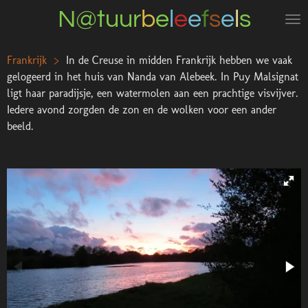
N@tuur
b
e
l
e
e
f
s
e
l
s
Ga
direct
naar
Frankrijk >
In de Creuse in midden Frankrijk hebben we vaak
de
gelogeerd in het huis van Nanda van Alebeek. In Puy Malsignat
hoofdinhoud
ligt haar paradijsje, een watermolen aan een prachtige visvijver.
Iedere avond zorgden de zon en de wolken voor een ander
beeld.