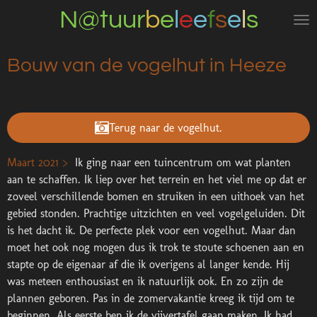
N@tuur
b
e
l
e
e
f
s
e
l
s
Ga
direct
naar
Bouw van de vogelhut in Heeze
de
hoofdinhoud
Terug naar de vogelhut.
Maart 2021 >
Ik ging naar een tuincentrum om wat planten
aan te schaffen. Ik liep over het terrein en het viel me op dat er
zoveel verschillende bomen en struiken in een uithoek van het
gebied stonden. Prachtige uitzichten en veel vogelgeluiden. Dit
is het dacht ik. De perfecte plek voor een vogelhut. Maar dan
moet het ook nog mogen dus ik trok te stoute schoenen aan en
stapte op de eigenaar af die ik overigens al langer kende. Hij
was meteen enthousiast en ik natuurlijk ook. En zo zijn de
plannen geboren. Pas in de zomervakantie kreeg ik tijd om te
beginnen. Als eerste ben ik de vijvertafel gaan maken. Ik had