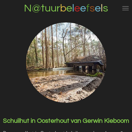
N@tuur
b
e
l
e
e
f
s
e
l
s
Ga
direct
naar
de
hoofdinhoud
Schuilhut in Oosterhout van Gerwin Kieboom