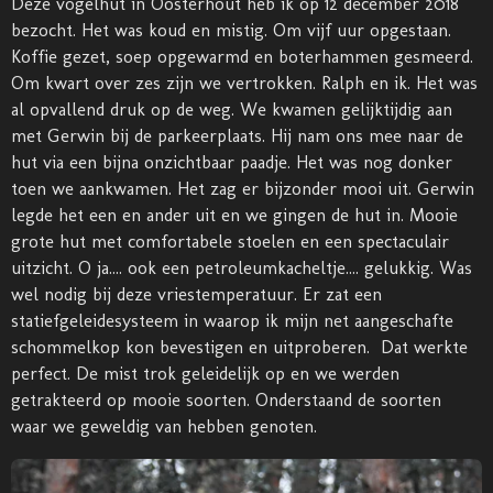
Deze vogelhut in Oosterhout heb ik op 12 december 2018
bezocht. Het was koud en mistig. Om vijf uur opgestaan.
Koffie gezet, soep opgewarmd en boterhammen gesmeerd.
Om kwart over zes zijn we vertrokken. Ralph en ik. Het was
al opvallend druk op de weg. We kwamen gelijktijdig aan
met Gerwin bij de parkeerplaats. Hij nam ons mee naar de
hut via een bijna onzichtbaar paadje. Het was nog donker
toen we aankwamen. Het zag er bijzonder mooi uit. Gerwin
legde het een en ander uit en we gingen de hut in. Mooie
grote hut met comfortabele stoelen en een spectaculair
uitzicht. O ja.... ook een petroleumkacheltje.... gelukkig. Was
wel nodig bij deze vriestemperatuur. Er zat een
statiefgeleidesysteem in waarop ik mijn net aangeschafte
schommelkop kon bevestigen en uitproberen. Dat werkte
perfect. De mist trok geleidelijk op en we werden
getrakteerd op mooie soorten. Onderstaand de soorten
waar we geweldig van hebben genoten.